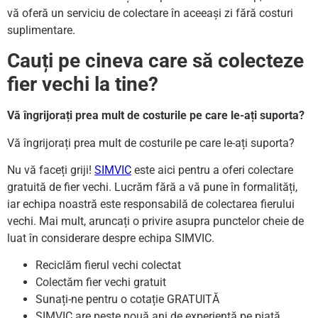
vă oferă un serviciu de colectare în aceeași zi fără costuri
suplimentare.
Cauți pe cineva care să colecteze
fier vechi la tine?
Vă îngrijorați prea mult de costurile pe care le-ați suporta?
Vă îngrijorați prea mult de costurile pe care le-ați suporta?
Nu vă faceți griji!
SIMVIC
este aici pentru a oferi colectare
gratuită de fier vechi. Lucrăm fără a vă pune în formalități,
iar echipa noastră este responsabilă de colectarea fierului
vechi. Mai mult, aruncați o privire asupra punctelor cheie de
luat în considerare despre echipa SIMVIC.
Reciclăm fierul vechi colectat
Colectăm fier vechi gratuit
Sunați-ne pentru o cotație GRATUITĂ
SIMVIC are peste nouă ani de experiență pe piață