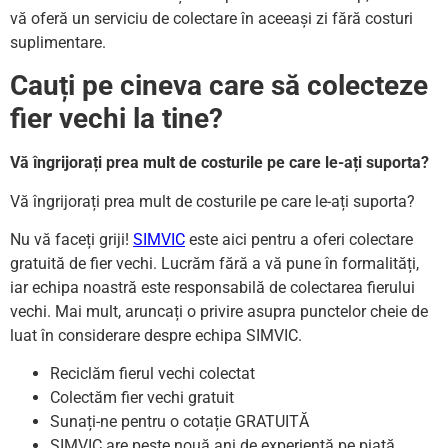
vă oferă un serviciu de colectare în aceeași zi fără costuri
suplimentare.
Cauți pe cineva care să colecteze
fier vechi la tine?
Vă îngrijorați prea mult de costurile pe care le-ați suporta?
Vă îngrijorați prea mult de costurile pe care le-ați suporta?
Nu vă faceți griji!
SIMVIC
este aici pentru a oferi colectare
gratuită de fier vechi. Lucrăm fără a vă pune în formalități,
iar echipa noastră este responsabilă de colectarea fierului
vechi. Mai mult, aruncați o privire asupra punctelor cheie de
luat în considerare despre echipa SIMVIC.
Reciclăm fierul vechi colectat
Colectăm fier vechi gratuit
Sunați-ne pentru o cotație GRATUITĂ
SIMVIC are peste nouă ani de experiență pe piață