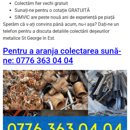
Colectăm fier vechi gratuit
Sunați-ne pentru o cotație GRATUITĂ
SIMVIC are peste nouă ani de experiență pe piață
Sperăm că v-ați convins până acum, nu-i așa? Dați-ne un
telefon pentru a discuta detaliile colectării deșeurilor
metalice St George în Est.
Pentru a aranja colectarea sună-
ne: 0776 363 04 04