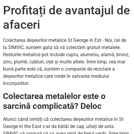
Profitați de avantajul de
afaceri
Colectarea deșeurilor metalice St George în Est - Noi, cei de
la SIMVIC, suntem gata să vă colectăm gratuit metalele.
Resturile metalice pot include cupru, aluminiu, alamă, bronz,
zinc, plumb, cabluri, oțel și multe altele. Între timp, cea mai
bună parte este că, suntem o companie de reciclare a
deșeurilor metalice care crede în salvarea mediului
înconjurător.
Colectarea metalelor este o
sarcină complicată? Deloc
Atunci când simțiți că colectarea deșeurilor metalice în St
George in the East v-ar da bătăi de cap, uitați de asta.
SIMVIC vă asigură că va avea grijă de fierul vechi. Între timp,