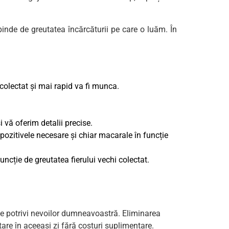
epinde de greutatea încărcăturii pe care o luăm. În
 colectat și mai rapid va fi munca.
vă oferim detalii precise.
spozitivele necesare și chiar macarale în funcție
uncție de greutatea fierului vechi colectat.
a se potrivi nevoilor dumneavoastră. Eliminarea
tare în aceeași zi fără costuri suplimentare.