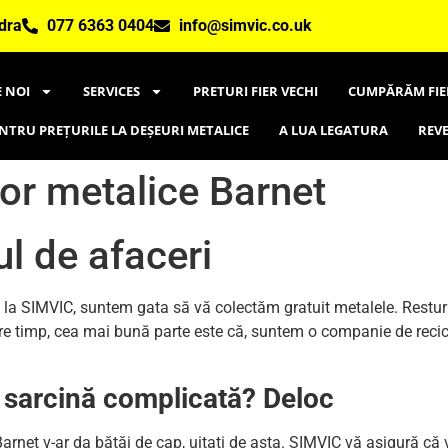
dra
077 6363 0404
info@simvic.co.uk
 NOI
SERVICES
PRETURI FIER VECHI
CUMPĂRĂM FIE
ENTRU PREȚURILE LA DEȘEURI METALICE
A LUA LEGATURA
REVE
or metalice Barnet
ul de afaceri
de la SIMVIC, suntem gata să vă colectăm gratuit metalele. Restur
 Între timp, cea mai bună parte este că, suntem o companie de reci
o sarcină complicată? Deloc
arnet v-ar da bătăi de cap, uitați de asta. SIMVIC vă asigură că va