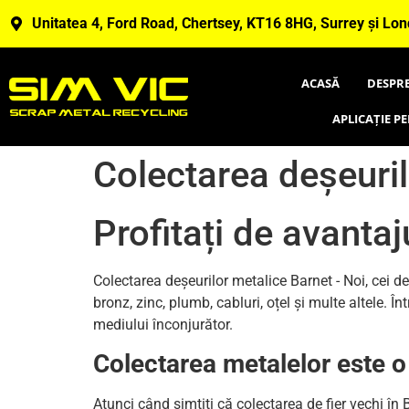
Unitatea 4, Ford Road, Chertsey, KT16 8HG, Surrey și Lon
ACASĂ
DESPRE
APLICAȚIE P
Colectarea deșeuril
Profitați de avantaj
Colectarea deșeurilor metalice Barnet - Noi, cei 
bronz, zinc, plumb, cabluri, oțel și multe altele.
mediului înconjurător.
Colectarea metalelor este 
Atunci când simțiți că colectarea de fier vechi în B