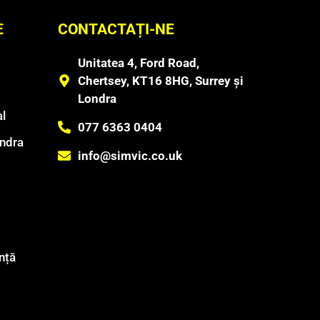
E
CONTACTAȚI-NE
Unitatea 4, Ford Road,
Chertsey, KT16 8HG, Surrey și
Londra
l
077 6363 0404
ondra
info@simvic.co.uk
nță