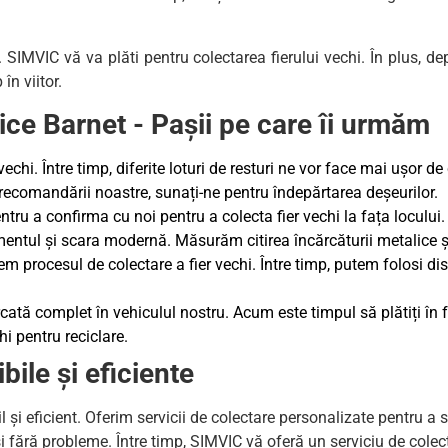
re. SIMVIC vă va plăti pentru colectarea fierului vechi. În plus, d
în viitor.
ice Barnet - Pașii pe care îi urmăm
hi. Între timp, diferite loturi de resturi ne vor face mai ușor de
recomandării noastre, sunați-ne pentru îndepărtarea deșeurilor.
ntru a confirma cu noi pentru a colecta fier vechi la fața locului.
entul și scara modernă. Măsurăm citirea încărcăturii metalice și 
em procesul de colectare a fier vechi. Între timp, putem folosi di
rcată complet în vehiculul nostru. Acum este timpul să plătiți în f
i pentru reciclare.
bile și eficiente
il și eficient. Oferim servicii de colectare personalizate pentru 
și fără probleme. Între timp, SIMVIC vă oferă un serviciu de colec