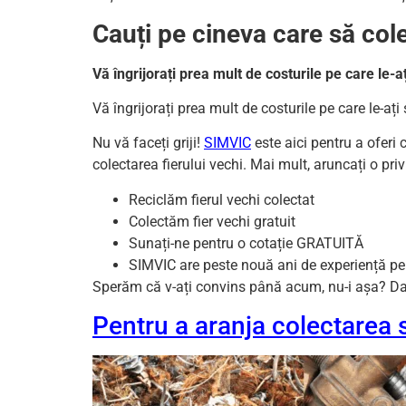
Cauți pe cineva care să cole
Vă îngrijorați prea mult de costurile pe care le-a
Vă îngrijorați prea mult de costurile pe care le-ați
Nu vă faceți griji!
SIMVIC
este aici pentru a oferi 
colectarea fierului vechi. Mai mult, aruncați o pr
Reciclăm fierul vechi colectat
Colectăm fier vechi gratuit
Sunați-ne pentru o cotație GRATUITĂ
SIMVIC are peste nouă ani de experiență pe
Sperăm că v-ați convins până acum, nu-i așa? Dați-
Pentru a aranja colectarea