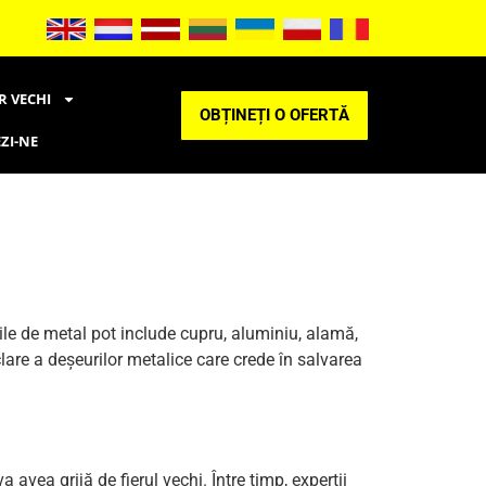
R VECHI
OBȚINEȚI O OFERTĂ
ZI-NE
ile de metal pot include cupru, aluminiu, alamă,
clare a deșeurilor metalice care crede în salvarea
 avea grijă de fierul vechi. Între timp, experții