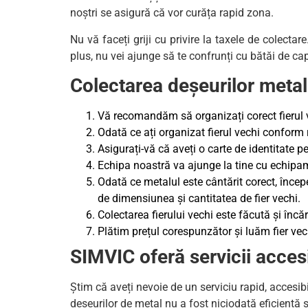
noștri se asigură că vor curăța rapid zona.
Nu vă faceți griji cu privire la taxele de colecta
plus, nu vei ajunge să te confrunți cu bătăi de cap 
Colectarea deșeurilor metal
Vă recomandăm să organizați corect fierul vec
Odată ce ați organizat fierul vechi conform 
Asigurați-vă că aveți o carte de identitate pe
Echipa noastră va ajunge la tine cu echipam
Odată ce metalul este cântărit corect, încep
de dimensiunea și cantitatea de fier vechi.
Colectarea fierului vechi este făcută și încă
Plătim prețul corespunzător și luăm fier vech
SIMVIC oferă servicii accesi
Știm că aveți nevoie de un serviciu rapid, accesib
deșeurilor de metal nu a fost niciodată eficientă 