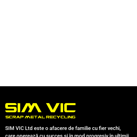
SIM VIC Ltd este o afacere de familie cu fier vechi,
care operează cu succes și în mod progresiv în ultimii