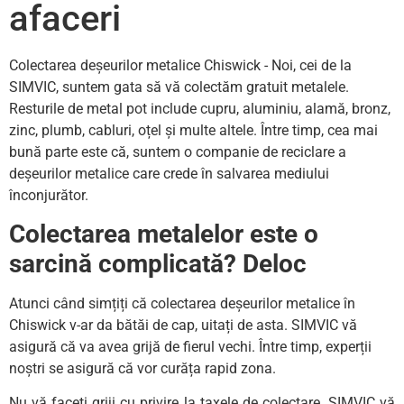
afaceri
Colectarea deșeurilor metalice Chiswick - Noi, cei de la
SIMVIC, suntem gata să vă colectăm gratuit metalele.
Resturile de metal pot include cupru, aluminiu, alamă, bronz,
zinc, plumb, cabluri, oțel și multe altele. Între timp, cea mai
bună parte este că, suntem o companie de reciclare a
deșeurilor metalice care crede în salvarea mediului
înconjurător.
Colectarea metalelor este o
sarcină complicată? Deloc
Atunci când simțiți că colectarea deșeurilor metalice în
Chiswick v-ar da bătăi de cap, uitați de asta. SIMVIC vă
asigură că va avea grijă de fierul vechi. Între timp, experții
noștri se asigură că vor curăța rapid zona.
Nu vă faceți griji cu privire la taxele de colectare. SIMVIC vă