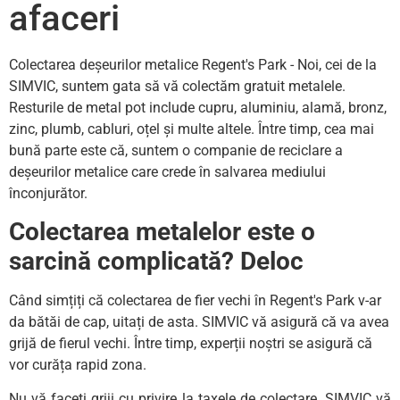
afaceri
Colectarea deșeurilor metalice Regent's Park - Noi, cei de la
SIMVIC, suntem gata să vă colectăm gratuit metalele.
Resturile de metal pot include cupru, aluminiu, alamă, bronz,
zinc, plumb, cabluri, oțel și multe altele. Între timp, cea mai
bună parte este că, suntem o companie de reciclare a
deșeurilor metalice care crede în salvarea mediului
înconjurător.
Colectarea metalelor este o
sarcină complicată? Deloc
Când simțiți că colectarea de fier vechi în Regent's Park v-ar
da bătăi de cap, uitați de asta. SIMVIC vă asigură că va avea
grijă de fierul vechi. Între timp, experții noștri se asigură că
vor curăța rapid zona.
Nu vă faceți griji cu privire la taxele de colectare. SIMVIC vă