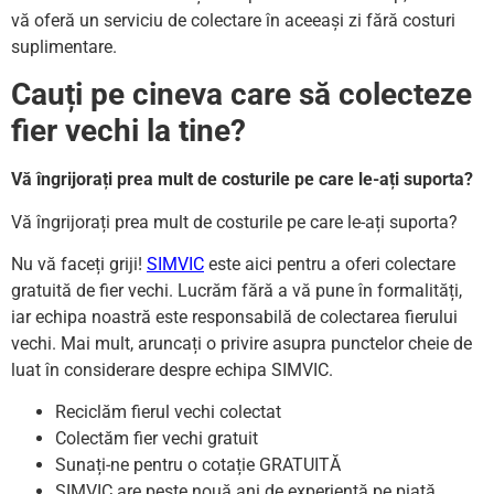
vă oferă un serviciu de colectare în aceeași zi fără costuri
suplimentare.
Cauți pe cineva care să colecteze
fier vechi la tine?
Vă îngrijorați prea mult de costurile pe care le-ați suporta?
Vă îngrijorați prea mult de costurile pe care le-ați suporta?
Nu vă faceți griji!
SIMVIC
este aici pentru a oferi colectare
gratuită de fier vechi. Lucrăm fără a vă pune în formalități,
iar echipa noastră este responsabilă de colectarea fierului
vechi. Mai mult, aruncați o privire asupra punctelor cheie de
luat în considerare despre echipa SIMVIC.
Reciclăm fierul vechi colectat
Colectăm fier vechi gratuit
Sunați-ne pentru o cotație GRATUITĂ
SIMVIC are peste nouă ani de experiență pe piață