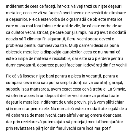
Indiferent de ceea ce faceți, într-o zi vă veți trezi cu niște deșeuri
metalice, ceea ce vă va face să aveți nevoie de servicii de eliminare
a deșeurilor. Fie că este vorba de o grămadă de obiecte metalice
care nu au mai fost folosite de ani de zile, fie că este vorba de un
calculator vechi, stricat, pe care pur și simplu nu ați avut niciodată
ocazia să îl eliminați în siguranță, fierul vechi poate deveni o
problemă pentru dumneavoastră. Mulți oameni decid să pună
obiectele metalice la dispoziția gunoierilor, ceea ce nu numai că
este o risipă de materiale reciclabile, dar este și o pierdere pentru
dumneavoastră, deoarece puteți face bani adevărați din fier vechi!
Fie că vă lipsesc niște bani pentru a pleca în vacanță, pentru a
cumpăra ceva nou sau pur și simplu doriți să vă curățați garajul,
subsolul sau mansarda, avem exact ceea ce vă trebuie. La Simvic,
vă oferim acces la un depozit de fier vechi care va prelua toate
deșeurile metalice, indiferent de unde provin, și vă vom plăti chiar
și în numerar pentru ele. Nu numai că este o modalitate legală de a
vă debarasa de metal vechi, care altfel v-ar aglomera doar casa,
dar prin reciclare vă putem ajuta să protejați mediul înconjurător
prin revânzarea părților din fierul vechi care încă mai pot fi