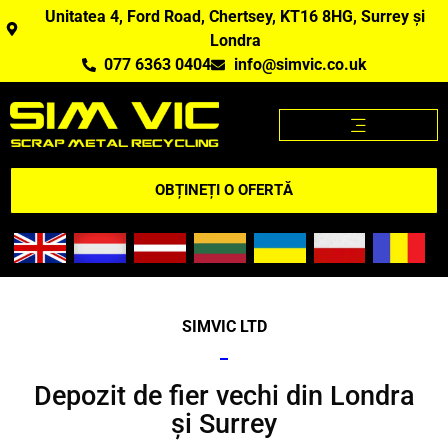
Unitatea 4, Ford Road, Chertsey, KT16 8HG, Surrey și
Londra
077 6363 0404
info@simvic.co.uk
PRETURI FIER VECHI
CUMPĂRĂM FIER VECHI
APLICAȚIE PENTRU PREȚURILE LA DEȘEURI METALICE
A LUA LEGATURA
OBȚINEȚI O OFERTĂ
SIMVIC LTD
Depozit de fier vechi din Londra
și Surrey