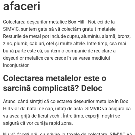
afaceri
Colectarea deșeurilor metalice Box Hill - Noi, cei de la
SIMVIC, suntem gata să vă colectăm gratuit metalele.
Resturile de metal pot include cupru, aluminiu, alamă, bronz,
zinc, plumb, cabluri, oțel și multe altele. Între timp, cea mai
bună parte este că, suntem o companie de reciclare a
deșeurilor metalice care crede în salvarea mediului
înconjurător.
Colectarea metalelor este o
sarcină complicată? Deloc
Atunci când simțiți că colectarea deșeurilor metalice în Box
Hill v-ar da bătăi de cap, uitați de asta. SIMVIC vă asigură că
va avea grijă de fierul vechi. Între timp, experții noștri se
asigură că vor curăța rapid zona.
Nu vă faceți griji cu privire la taxele de colectare. SIMVIC vă