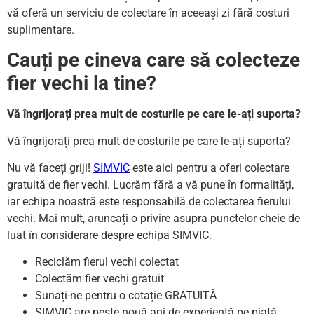
vă oferă un serviciu de colectare în aceeași zi fără costuri
suplimentare.
Cauți pe cineva care să colecteze
fier vechi la tine?
Vă îngrijorați prea mult de costurile pe care le-ați suporta?
Vă îngrijorați prea mult de costurile pe care le-ați suporta?
Nu vă faceți griji!
SIMVIC
este aici pentru a oferi colectare
gratuită de fier vechi. Lucrăm fără a vă pune în formalități,
iar echipa noastră este responsabilă de colectarea fierului
vechi. Mai mult, aruncați o privire asupra punctelor cheie de
luat în considerare despre echipa SIMVIC.
Reciclăm fierul vechi colectat
Colectăm fier vechi gratuit
Sunați-ne pentru o cotație GRATUITĂ
SIMVIC are peste nouă ani de experiență pe piață