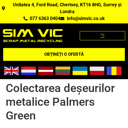
Unitatea 4, Ford Road, Chertsey, KT16 8HG, Surrey și
Londra
077 6363 0404
info@simvic.co.uk
PRETURI FIER VECHI
CUMPĂRĂM FIER VECHI
APLICAȚIE PENTRU PREȚURILE LA DEȘEURI METALICE
A LUA LEGATURA
OBȚINEȚI O OFERTĂ
Colectarea deșeurilor
metalice Palmers
Green