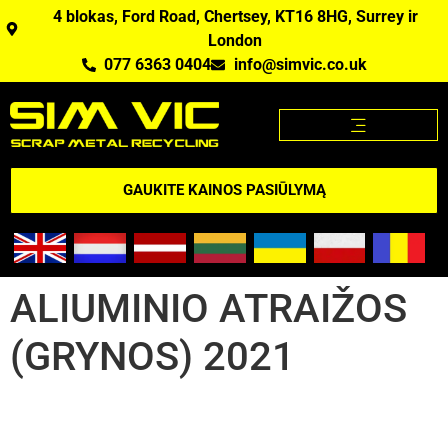
4 blokas, Ford Road, Chertsey, KT16 8HG, Surrey ir
London
077 6363 0404
info@simvic.co.uk
METALO LAUŽO KAINOS
MES PERKAME METALO LAUŽĄ?
METALO LAUŽO KAINOS APP
GAUKITE KAINOS PASIŪLYMĄ
ALIUMINIO ATRAIŽOS
(GRYNOS) 2021