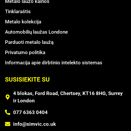
Metalo laužo kainos
Tinklaraštis
Metalo kolekcija
Automobilių laužas Londone
Parduoti metalo laužą
Privatumo politika
Informacija apie dirbtinio intelekto sistemas
SUSISIEKITE SU
4 blokas, Ford Road, Chertsey, KT16 8HG, Surrey
ir London
077 6363 0404
info@simvic.co.uk