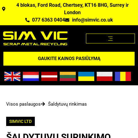
4 blokas, Ford Road, Chertsey, KT16 8HG, Surrey ir
London
077 6363 0404
info@simvic.co.uk
METALO LAUŽO KAINOS
MES PERKAME METALO LAUŽĄ?
METALO LAUŽO KAINOS APP
GAUKITE KAINOS PASIŪLYMĄ
Visos paslaugos
Šaldytuvų rinkimas
SIMVIC LTD
ŠALDYTUVŲ SURINKIMO