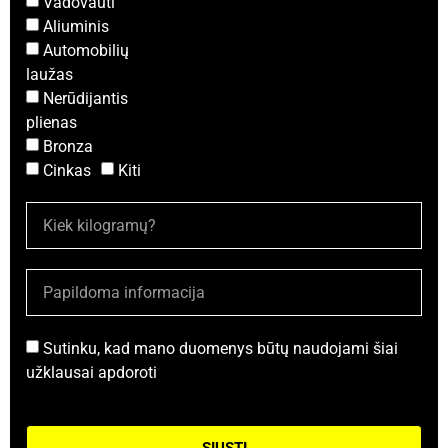
Vadovauti
Aliuminis
Automobilių
laužas
Nerūdijantis
plienas
Bronza
Cinkas
Kiti
Sutinku, kad mano duomenys būtų naudojami šiai
užklausai apdoroti