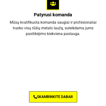
Patyrusi komanda
Mūsų kvalifikuota komanda saugiai ir profesionaliai
tvarko visų rūšių metalo laužą, suteikdama jums
pasitikėjimo kiekviena paslauga.
TIKIMĖS, KAD JAU ESATE ĮSITIKINĘ,
AR NE? PASKAMBINKITE IR
APTARKITE DETALES
SKAMBINKITE DABAR