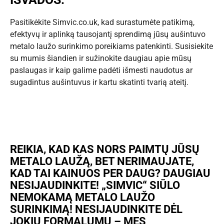
Pasitikėkite Simvic.co.uk, kad surastumėte patikimą,
efektyvų ir aplinką tausojantį sprendimą jūsų aušintuvo
metalo laužo surinkimo poreikiams patenkinti. Susisiekite
su mumis šiandien ir sužinokite daugiau apie mūsų
paslaugas ir kaip galime padėti išmesti naudotus ar
sugadintus aušintuvus ir kartu skatinti tvarią ateitį.
REIKIA, KAD KAS NORS PAIMTŲ JŪSŲ
METALO LAUŽĄ, BET NERIMAUJATE,
KAD TAI KAINUOS PER DAUG? DAUGIAU
NESIJAUDINKITE! „SIMVIC“ SIŪLO
NEMOKAMĄ METALO LAUŽO
SURINKIMĄ! NESIJAUDINKITE DĖL
JOKIŲ FORMALUMŲ – MES