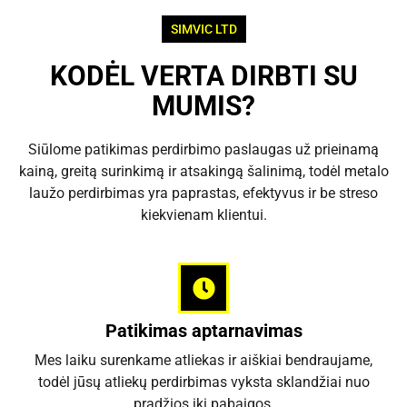
SIMVIC LTD
KODĖL VERTA DIRBTI SU
MUMIS?
Siūlome patikimas perdirbimo paslaugas už prieinamą
kainą, greitą surinkimą ir atsakingą šalinimą, todėl metalo
laužo perdirbimas yra paprastas, efektyvus ir be streso
kiekvienam klientui.
Patikimas aptarnavimas
Mes laiku surenkame atliekas ir aiškiai bendraujame,
todėl jūsų atliekų perdirbimas vyksta sklandžiai nuo
pradžios iki pabaigos.