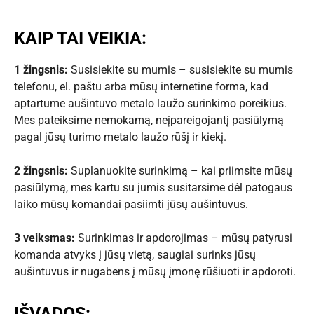
KAIP TAI VEIKIA:
1 žingsnis:
Susisiekite su mumis – susisiekite su mumis
telefonu, el. paštu arba mūsų internetine forma, kad
aptartume aušintuvo metalo laužo surinkimo poreikius.
Mes pateiksime nemokamą, neįpareigojantį pasiūlymą
pagal jūsų turimo metalo laužo rūšį ir kiekį.
2 žingsnis:
Suplanuokite surinkimą – kai priimsite mūsų
pasiūlymą, mes kartu su jumis susitarsime dėl patogaus
laiko mūsų komandai pasiimti jūsų aušintuvus.
3 veiksmas:
Surinkimas ir apdorojimas – mūsų patyrusi
komanda atvyks į jūsų vietą, saugiai surinks jūsų
aušintuvus ir nugabens į mūsų įmonę rūšiuoti ir apdoroti.
IŠVADOS: