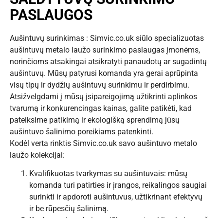
PASLAUGOS
Aušintuvų surinkimas : Simvic.co.uk siūlo specializuotas
aušintuvų metalo laužo surinkimo paslaugas įmonėms,
norinčioms atsakingai atsikratyti panaudotų ar sugadintų
aušintuvų. Mūsų patyrusi komanda yra gerai aprūpinta
visų tipų ir dydžių aušintuvų surinkimu ir perdirbimu.
Atsižvelgdami į mūsų įsipareigojimą užtikrinti aplinkos
tvarumą ir konkurencingas kainas, galite patikėti, kad
pateiksime patikimą ir ekologišką sprendimą jūsų
aušintuvo šalinimo poreikiams patenkinti.
Kodėl verta rinktis Simvic.co.uk savo aušintuvo metalo
laužo kolekcijai:
Kvalifikuotas tvarkymas su aušintuvais: mūsų
komanda turi patirties ir įrangos, reikalingos saugiai
surinkti ir apdoroti aušintuvus, užtikrinant efektyvų
ir be rūpesčių šalinimą.