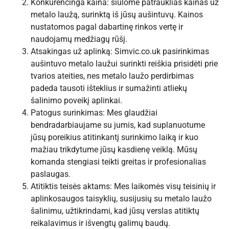
Konkurencinga kaina: siūlome patrauklias kainas už
metalo laužą, surinktą iš jūsų aušintuvų. Kainos
nustatomos pagal dabartinę rinkos vertę ir
naudojamų medžiagų rūšį.
Atsakingas už aplinką: Simvic.co.uk pasirinkimas
aušintuvo metalo laužui surinkti reiškia prisidėti prie
tvarios ateities, nes metalo laužo perdirbimas
padeda tausoti išteklius ir sumažinti atliekų
šalinimo poveikį aplinkai.
Patogus surinkimas: Mes glaudžiai
bendradarbiaujame su jumis, kad suplanuotume
jūsų poreikius atitinkantį surinkimo laiką ir kuo
mažiau trikdytume jūsų kasdienę veiklą. Mūsų
komanda stengiasi teikti greitas ir profesionalias
paslaugas.
Atitiktis teisės aktams: Mes laikomės visų teisinių ir
aplinkosaugos taisyklių, susijusių su metalo laužo
šalinimu, užtikrindami, kad jūsų verslas atitiktų
reikalavimus ir išvengtų galimų baudų.