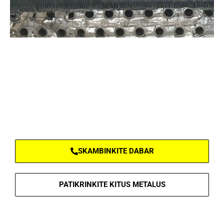
PATIKRINKITE, KĄ GALIME IŠ JŪSŲ
NUSIPIRKTI
SKAMBINKITE DABAR
PATIKRINKITE KITUS METALUS