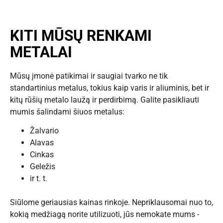
KITI MŪSŲ RENKAMI
METALAI
Mūsų įmonė patikimai ir saugiai tvarko ne tik
standartinius metalus, tokius kaip varis ir aliuminis, bet ir
kitų rūšių metalo laužą ir perdirbimą. Galite pasikliauti
mumis šalindami šiuos metalus:
Žalvario
Alavas
Cinkas
Geležis
ir t. t.
Siūlome geriausias kainas rinkoje. Nepriklausomai nuo to,
kokią medžiagą norite utilizuoti, jūs nemokate mums -