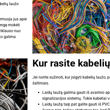
abelių laužo
ormuoja jus apie
rengę mokėti
riklauso nuo
užo galima
Kur rasite kabeli
Jei norite sužinoti, kur įsigyti kabelių laužo,
šaltiniais.
Laidų laužą galima gauti iš avarinio a
signalizacijos sistemų. Tokie kabeliai v
Laidų laužą taip pat galite gauti iš PVC 