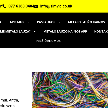
on
077 6363 0404
info@simvic.co.uk
AI
APIE MUS
PASLAUGOS
METALO LAUŽO KAINOS
AME METALO LAUŽĄ?
METALO LAUŽO KAINOS APP
KONTAK
PERŽIŪRĖK MUS
g
imui. Antra,
slu verta