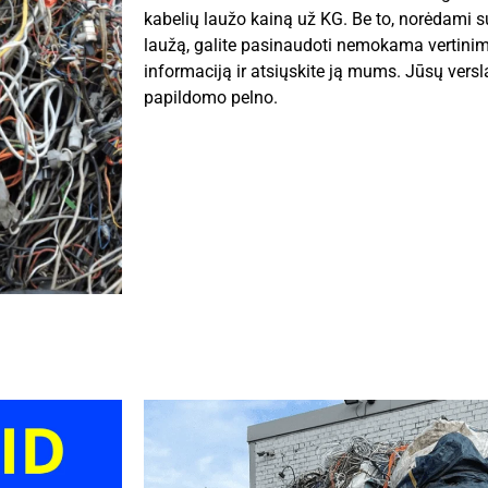
kabelių laužo kainą už KG. Be to, norėdami s
laužą, galite pasinaudoti nemokama vertinim
informaciją ir atsiųskite ją mums. Jūsų vers
papildomo pelno.