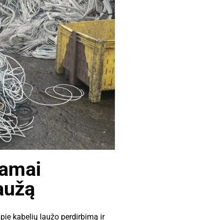
amai
laužą
pie kabelių laužo perdirbimą ir