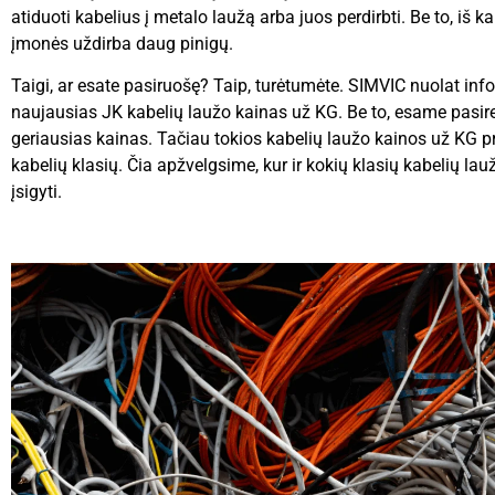
atiduoti kabelius į metalo laužą arba juos perdirbti. Be to, iš k
įmonės uždirba daug pinigų.
Taigi, ar esate pasiruošę? Taip, turėtumėte. SIMVIC nuolat inf
naujausias JK kabelių laužo kainas už KG. Be to, esame pasi
geriausias kainas. Tačiau tokios kabelių laužo kainos už KG p
kabelių klasių. Čia apžvelgsime, kur ir kokių klasių kabelių la
įsigyti.