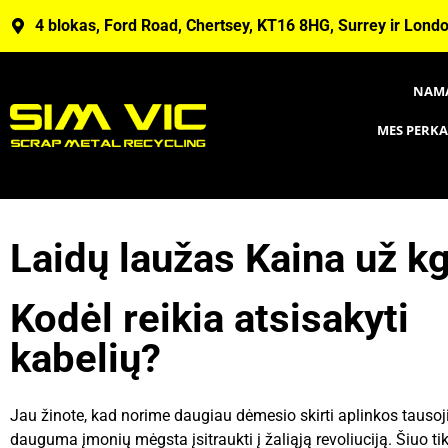
4 blokas, Ford Road, Chertsey, KT16 8HG, Surrey ir Lond
NAM
MES PERK
Laidų laužas Kaina už k
Kodėl reikia atsisakyti
kabelių?
Jau žinote, kad norime daugiau dėmesio skirti aplinkos tausoj
dauguma įmonių mėgsta įsitraukti į žaliąją revoliuciją. Šiuo tik