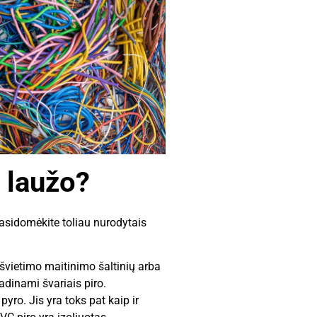
ų laužo?
 pasidomėkite toliau nurodytais
pšvietimo maitinimo šaltinių arba
adinami švariais piro.
pyro. Jis yra toks pat kaip ir