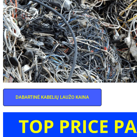
DABARTINĖ KABELIŲ LAUŽO KAINA