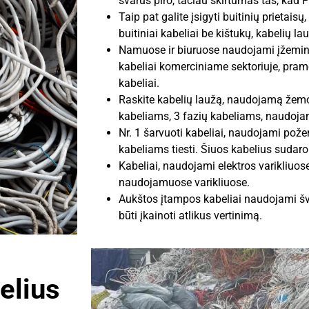
švarus piro, tačiau skirtumas tas, kad P
Taip pat galite įsigyti buitinių prietais
buitiniai kabeliai be kištukų, kabelių la
Namuose ir biuruose naudojami įžemin
kabeliai komerciniame sektoriuje, pra
kabeliai.
Raskite kabelių laužą, naudojamą žem
kabeliams, 3 fazių kabeliams, naudojam
Nr. 1 šarvuoti kabeliai, naudojami po
kabeliams tiesti. Šiuos kabelius sudar
Kabeliai, naudojami elektros varikliuos
naudojamuose varikliuose.
Aukštos įtampos kabeliai naudojami švi
būti įkainoti atlikus vertinimą.
elius