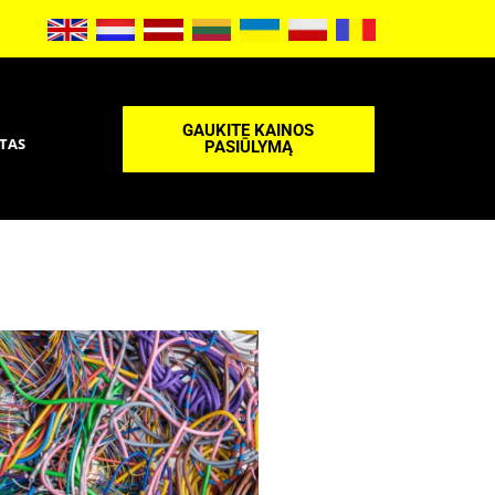
GAUKITE KAINOS
TAS
PASIŪLYMĄ