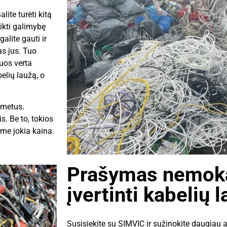
lite turėti kitą
ikti galimybę
alite gauti ir
s jus. Tuo
uos verta
elių laužą, o
šmetus.
. Be to, tokios
ime jokia kaina.
Prašymas nemok
įvertinti kabelių 
Susisiekite su SIMVIC ir sužinokite daugiau a