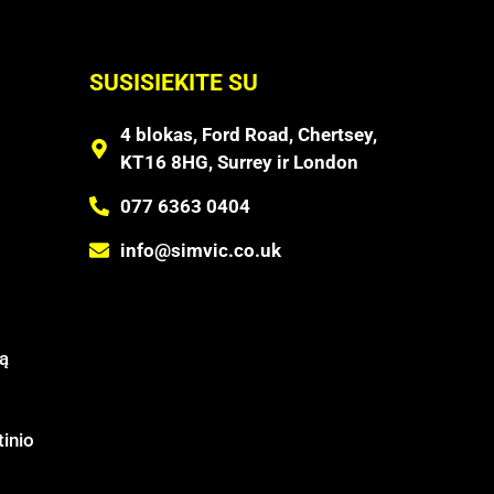
SUSISIEKITE SU
4 blokas, Ford Road, Chertsey,
KT16 8HG, Surrey ir London
077 6363 0404
info@simvic.co.uk
ą
tinio