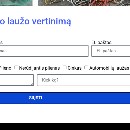
 laužo vertinimą
as
El. paštas
Plieno
Nerūdijantis plienas
Cinkas
Automobilių laužas
SIŲSTI