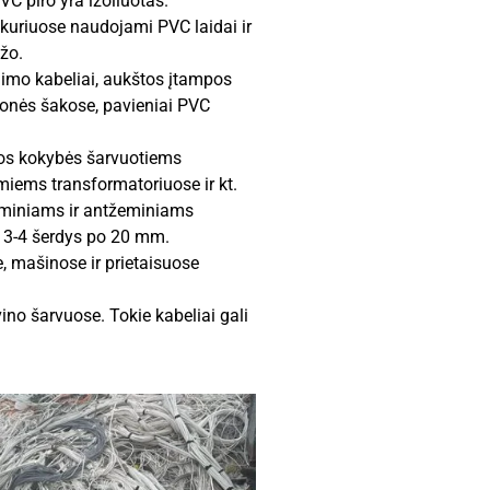
VC piro yra izoliuotas.
ų, kuriuose naudojami PVC laidai ir
užo.
imo kabeliai, aukštos įtampos
monės šakose, pavieniai PVC
os kokybės šarvuotiems
iems transformatoriuose ir kt.
žeminiams ir antžeminiams
o 3-4 šerdys po 20 mm.
e, mašinose ir prietaisuose
no šarvuose. Tokie kabeliai gali