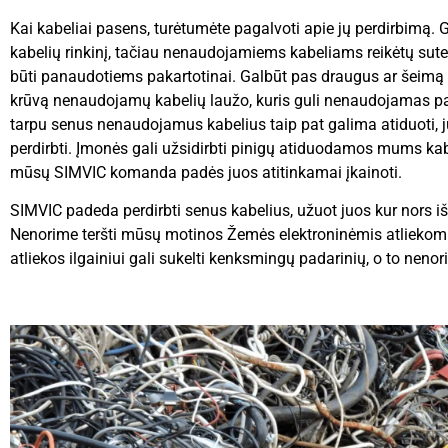
Kai kabeliai pasens, turėtumėte pagalvoti apie jų perdirbimą. Ga
kabelių rinkinį, tačiau nenaudojamiems kabeliams reikėtų sute
būti panaudotiems pakartotinai. Galbūt pas draugus ar šeimą g
krūvą nenaudojamų kabelių laužo, kuris guli nenaudojamas pa
tarpu senus nenaudojamus kabelius taip pat galima atiduoti, j
perdirbti. Įmonės gali užsidirbti pinigų atiduodamos mums kab
mūsų SIMVIC komanda padės juos atitinkamai įkainoti.
SIMVIC padeda perdirbti senus kabelius, užuot juos kur nors i
Nenorime teršti mūsų motinos Žemės elektroninėmis atliekomis
atliekos ilgainiui gali sukelti kenksmingų padarinių, o to nenor