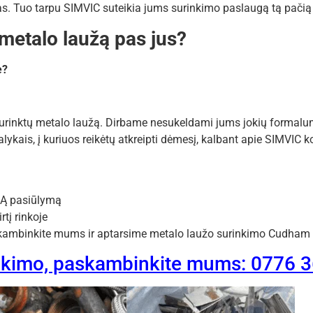
as. Tuo tarpu SIMVIC suteikia jums surinkimo paslaugą tą pači
 metalo laužą pas jus?
e?
urinktų metalo laužą. Dirbame nesukeldami jums jokių formalu
lykais, į kuriuos reikėtų atkreipti dėmesį, kalbant apie SIMVIC
Ą pasiūlymą
tį rinkoje
Paskambinkite mums ir aptarsime metalo laužo surinkimo Cudham 
inkimo, paskambinkite mums: 0776 