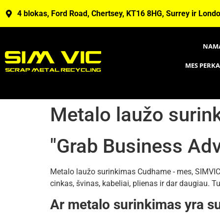
4 blokas, Ford Road, Chertsey, KT16 8HG, Surrey ir Lond
NAM
MES PERK
Metalo laužo suri
"Grab Business Ad
Metalo laužo surinkimas Cudhame - mes, SIMVIC, e
cinkas, švinas, kabeliai, plienas ir dar daugiau. 
Ar metalo surinkimas yra su