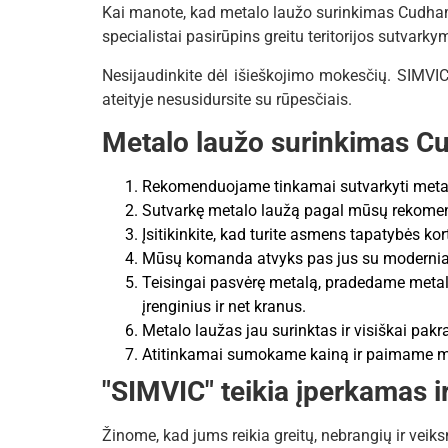
Kai manote, kad metalo laužo surinkimas Cudhame
specialistai pasirūpins greitu teritorijos sutvarky
Nesijaudinkite dėl išieškojimo mokesčių. SIMVIC
ateityje nesusidursite su rūpesčiais.
Metalo laužo surinkimas Cu
Rekomenduojame tinkamai sutvarkyti metalo 
Sutvarkę metalo laužą pagal mūsų rekomen
Įsitikinkite, kad turite asmens tapatybės kort
Mūsų komanda atvyks pas jus su modernia įr
Teisingai pasvėrę metalą, pradedame metalo
įrenginius ir net kranus.
Metalo laužas jau surinktas ir visiškai pak
Atitinkamai sumokame kainą ir paimame me
"SIMVIC" teikia įperkamas 
Žinome, kad jums reikia greitų, nebrangių ir vei