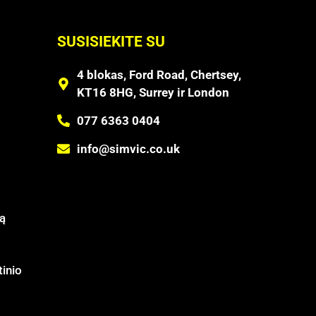
SUSISIEKITE SU
4 blokas, Ford Road, Chertsey,
KT16 8HG, Surrey ir London
077 6363 0404
info@simvic.co.uk
ą
tinio