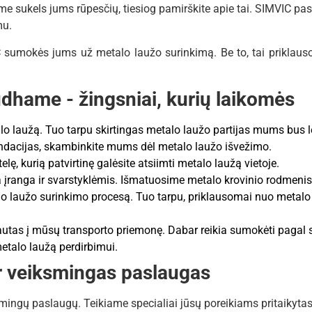
 sukels jums rūpesčių, tiesiog pamirškite apie tai. SIMVIC pa
mu.
 sumokės jums už metalo laužo surinkimą. Be to, tai priklauso 
dhame - žingsniai, kurių laikomės
laužą. Tuo tarpu skirtingas metalo laužo partijas mums bus len
dacijas, skambinkite mums dėl metalo laužo išvežimo.
elę, kurią patvirtinę galėsite atsiimti metalo laužą vietoje.
anga ir svarstyklėmis. Išmatuosime metalo krovinio rodmenis ir
 laužo surinkimo procesą. Tuo tarpu, priklausomai nuo metalo l
rautas į mūsų transporto priemonę. Dabar reikia sumokėti pagal s
talo laužą perdirbimui.
ir veiksmingas paslaugas
ksmingų paslaugų. Teikiame specialiai jūsų poreikiams pritaikyt