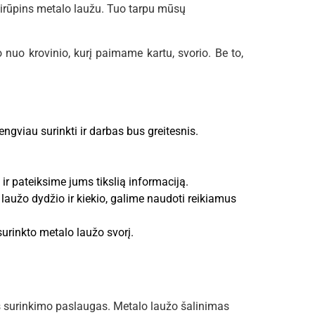
sirūpins metalo laužu. Tuo tarpu mūsų
nuo krovinio, kurį paimame kartu, svorio. Be to,
gviau surinkti ir darbas bus greitesnis.
 pateiksime jums tikslią informaciją.
aužo dydžio ir kiekio, galime naudoti reikiamus
urinkto metalo laužo svorį.
as surinkimo paslaugas. Metalo laužo šalinimas