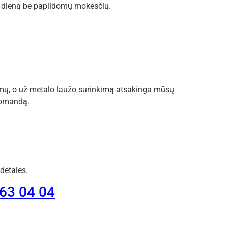
ą dieną be papildomų mokesčių.
mų, o už metalo laužo surinkimą atsakinga mūsų
 komandą.
detales.
363 04 04