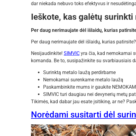
dar niekada nebuvo toks efektyvus ir nesudėting
Ieškote, kas galėtų surinkti
Per daug nerimaujate dėl išlaidų, kurias patirsit
Per daug nerimaujate dėl išlaidų, kurias patirsite?
Nesijaudinkite!
SIMVIC
yra čia, kad nemokamai s
komanda. Be to, susipažinkite su svarbiausiais da
Surinktą metalo laužą perdirbame
Nemokamai surenkame metalo laužą
Paskambinkite mums ir gaukite NEMOKAM
SIMVIC turi daugiau nei devynerių metų patir
Tikimės, kad dabar jau esate įsitikinę, ar ne? 
Norėdami susitarti dėl sur