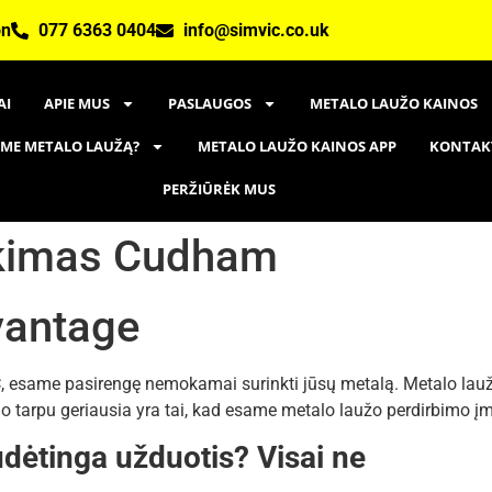
on
077 6363 0404
info@simvic.co.uk
AI
APIE MUS
PASLAUGOS
METALO LAUŽO KAINOS
AME METALO LAUŽĄ?
METALO LAUŽO KAINOS APP
KONTAK
PERŽIŪRĖK MUS
nkimas Cudham
vantage
same pasirengę nemokamai surinkti jūsų metalą. Metalo laužas g
Tuo tarpu geriausia yra tai, kad esame metalo laužo perdirbimo įm
dėtinga užduotis? Visai ne