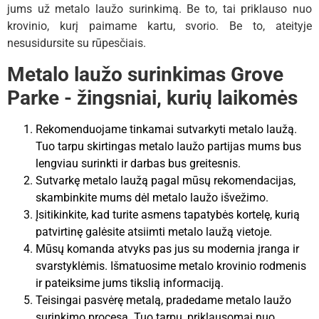
jums už metalo laužo surinkimą. Be to, tai priklauso nuo
krovinio, kurį paimame kartu, svorio. Be to, ateityje
nesusidursite su rūpesčiais.
Metalo laužo surinkimas Grove
Parke - žingsniai, kurių laikomės
Rekomenduojame tinkamai sutvarkyti metalo laužą.
Tuo tarpu skirtingas metalo laužo partijas mums bus
lengviau surinkti ir darbas bus greitesnis.
Sutvarkę metalo laužą pagal mūsų rekomendacijas,
skambinkite mums dėl metalo laužo išvežimo.
Įsitikinkite, kad turite asmens tapatybės kortelę, kurią
patvirtinę galėsite atsiimti metalo laužą vietoje.
Mūsų komanda atvyks pas jus su modernia įranga ir
svarstyklėmis. Išmatuosime metalo krovinio rodmenis
ir pateiksime jums tikslią informaciją.
Teisingai pasvėrę metalą, pradedame metalo laužo
surinkimo procesą. Tuo tarpu, priklausomai nuo