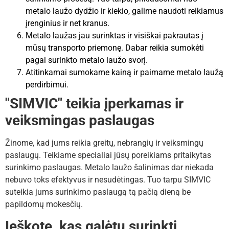
metalo laužo dydžio ir kiekio, galime naudoti reikiamus
įrenginius ir net kranus.
Metalo laužas jau surinktas ir visiškai pakrautas į
mūsų transporto priemonę. Dabar reikia sumokėti
pagal surinkto metalo laužo svorį.
Atitinkamai sumokame kainą ir paimame metalo laužą
perdirbimui.
"SIMVIC" teikia įperkamas ir
veiksmingas paslaugas
Žinome, kad jums reikia greitų, nebrangių ir veiksmingų
paslaugų. Teikiame specialiai jūsų poreikiams pritaikytas
surinkimo paslaugas. Metalo laužo šalinimas dar niekada
nebuvo toks efektyvus ir nesudėtingas. Tuo tarpu SIMVIC
suteikia jums surinkimo paslaugą tą pačią dieną be
papildomų mokesčių.
Ieškote, kas galėtų surinkti