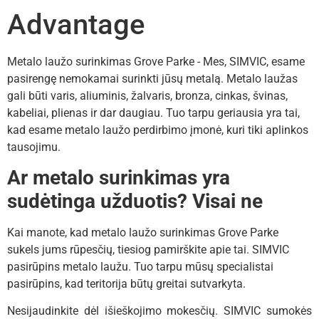
Advantage
Metalo laužo surinkimas Grove Parke - Mes, SIMVIC, esame
pasirengę nemokamai surinkti jūsų metalą. Metalo laužas
gali būti varis, aliuminis, žalvaris, bronza, cinkas, švinas,
kabeliai, plienas ir dar daugiau. Tuo tarpu geriausia yra tai,
kad esame metalo laužo perdirbimo įmonė, kuri tiki aplinkos
tausojimu.
Ar metalo surinkimas yra
sudėtinga užduotis? Visai ne
Kai manote, kad metalo laužo surinkimas Grove Parke
sukels jums rūpesčių, tiesiog pamirškite apie tai. SIMVIC
pasirūpins metalo laužu. Tuo tarpu mūsų specialistai
pasirūpins, kad teritorija būtų greitai sutvarkyta.
Nesijaudinkite dėl išieškojimo mokesčių. SIMVIC sumokės