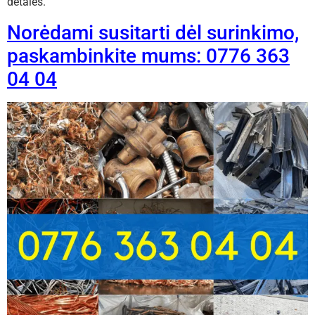
detales.
Norėdami susitarti dėl surinkimo,
paskambinkite mums: 0776 363
04 04