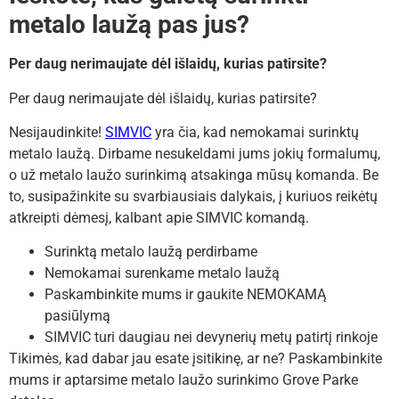
metalo laužą pas jus?
Per daug nerimaujate dėl išlaidų, kurias patirsite?
Per daug nerimaujate dėl išlaidų, kurias patirsite?
Nesijaudinkite!
SIMVIC
yra čia, kad nemokamai surinktų
metalo laužą. Dirbame nesukeldami jums jokių formalumų,
o už metalo laužo surinkimą atsakinga mūsų komanda. Be
to, susipažinkite su svarbiausiais dalykais, į kuriuos reikėtų
atkreipti dėmesį, kalbant apie SIMVIC komandą.
Surinktą metalo laužą perdirbame
Nemokamai surenkame metalo laužą
Paskambinkite mums ir gaukite NEMOKAMĄ
pasiūlymą
SIMVIC turi daugiau nei devynerių metų patirtį rinkoje
Tikimės, kad dabar jau esate įsitikinę, ar ne? Paskambinkite
mums ir aptarsime metalo laužo surinkimo Grove Parke