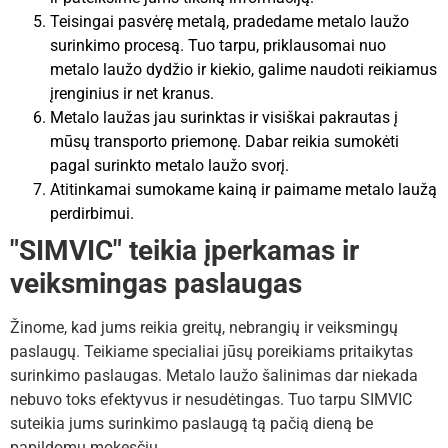
Teisingai pasvėrę metalą, pradedame metalo laužo
surinkimo procesą. Tuo tarpu, priklausomai nuo
metalo laužo dydžio ir kiekio, galime naudoti reikiamus
įrenginius ir net kranus.
Metalo laužas jau surinktas ir visiškai pakrautas į
mūsų transporto priemonę. Dabar reikia sumokėti
pagal surinkto metalo laužo svorį.
Atitinkamai sumokame kainą ir paimame metalo laužą
perdirbimui.
"SIMVIC" teikia įperkamas ir
veiksmingas paslaugas
Žinome, kad jums reikia greitų, nebrangių ir veiksmingų
paslaugų. Teikiame specialiai jūsų poreikiams pritaikytas
surinkimo paslaugas. Metalo laužo šalinimas dar niekada
nebuvo toks efektyvus ir nesudėtingas. Tuo tarpu SIMVIC
suteikia jums surinkimo paslaugą tą pačią dieną be
papildomų mokesčių.