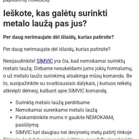
Ieškote, kas galėtų surinkti
metalo laužą pas jus?
Per daug nerimaujate dėl išlaidų, kurias patirsite?
Per daug nerimaujate dėl išlaidų, kurias patirsite?
Nesijaudinkite!
SIMVIC
yra čia, kad nemokamai surinktų
metalo laužą. Dirbame nesukeldami jums jokių formalumų,
o už metalo laužo surinkimą atsakinga mūsų komanda. Be
to, susipažinkite su svarbiausiais dalykais, į kuriuos reikėtų
atkreipti dėmesį, kalbant apie SIMVIC komandą.
Surinktą metalo laužą perdirbame
Nemokamai surenkame metalo laužą
Paskambinkite mums ir gaukite NEMOKAMĄ
pasiūlymą
SIMVIC turi daugiau nei devynerių metų patirtį rinkoje