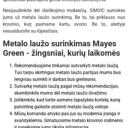
Nesijaudinkite dėl išieškojimo mokesčių. SIMVIC sumokės
jums už metalo laužo surinkimą. Be to, tai priklauso nuo
krovinio, kurį paimame kartu, svorio. Be to, ateityje
nesusidursite su rūpesčiais.
Metalo laužo surinkimas Mayes
Green - žingsniai, kurių laikomės
Rekomenduojame tinkamai sutvarkyti metalo laužą.
Tuo tarpu skirtingas metalo laužo partijas mums bus
lengviau surinkti ir darbas bus greitesnis.
Sutvarkę metalo laužą pagal mūsų rekomendacijas,
skambinkite mums dėl metalo laužo išvežimo.
Įsitikinkite, kad turite asmens tapatybės kortelę, kurią
patvirtinę galėsite atsiimti metalo laužą vietoje.
Mūsų komanda atvyks pas jus su modernia įranga ir
svarstyklėmis. Išmatuosime metalo krovinio rodmenis
ir pateiksime jums tikslią informaciją.