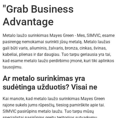
"Grab Business
Advantage
Metalo laužo surinkimas Mayes Green - Mes, SIMVIC, esame
pasirengę nemokamai surinkti jūsų metalą. Metalo laužas
gali būti varis, aliuminis, žalvaris, bronza, cinkas, švinas,
kabeliai, plienas ir dar daugiau. Tuo tarpu geriausia yra tai,
kad esame metalo laužo perdirbimo įmonė, kuri tiki aplinkos
tausojimu.
Ar metalo surinkimas yra
sudėtinga užduotis? Visai ne
Kai manote, kad metalo laužo surinkimas Mayes Green
rajone sukels jums rūpesčių, tiesiog pamirškite apie tai.
SIMVIC pasirūpins metalo laužu. Tuo tarpu mūsų
specialistai pasirūpins greitu teritorijos sutvarkymu.