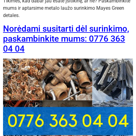
Tikimės, kad dabar jau esate įsitikinę, ar ne? Paskambinkite
mums ir aptarsime metalo laužo surinkimo Mayes Green
detales.
Norėdami susitarti dėl surinkimo,
paskambinkite mums: 0776 363
04 04