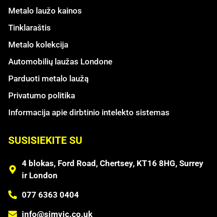
Metalo laužo kainos
Tinklaraštis
Metalo kolekcija
Automobilių laužas Londone
Parduoti metalo laužą
Privatumo politika
Informacija apie dirbtinio intelekto sistemas
SUSISIEKITE SU
4 blokas, Ford Road, Chertsey, KT16 8HG, Surrey
ir London
077 6363 0404
info@simvic.co.uk