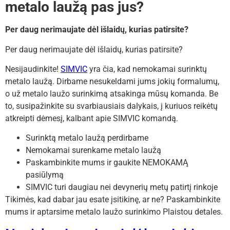
metalo laužą pas jus?
Per daug nerimaujate dėl išlaidų, kurias patirsite?
Per daug nerimaujate dėl išlaidų, kurias patirsite?
Nesijaudinkite!
SIMVIC
yra čia, kad nemokamai surinktų
metalo laužą. Dirbame nesukeldami jums jokių formalumų,
o už metalo laužo surinkimą atsakinga mūsų komanda. Be
to, susipažinkite su svarbiausiais dalykais, į kuriuos reikėtų
atkreipti dėmesį, kalbant apie SIMVIC komandą.
Surinktą metalo laužą perdirbame
Nemokamai surenkame metalo laužą
Paskambinkite mums ir gaukite NEMOKAMĄ
pasiūlymą
SIMVIC turi daugiau nei devynerių metų patirtį rinkoje
Tikimės, kad dabar jau esate įsitikinę, ar ne? Paskambinkite
mums ir aptarsime metalo laužo surinkimo Plaistou detales.