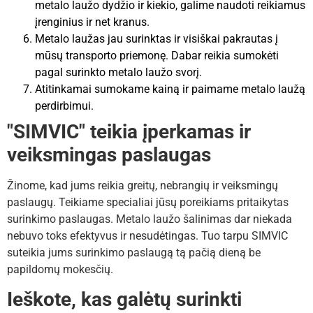
metalo laužo dydžio ir kiekio, galime naudoti reikiamus
įrenginius ir net kranus.
Metalo laužas jau surinktas ir visiškai pakrautas į
mūsų transporto priemonę. Dabar reikia sumokėti
pagal surinkto metalo laužo svorį.
Atitinkamai sumokame kainą ir paimame metalo laužą
perdirbimui.
"SIMVIC" teikia įperkamas ir
veiksmingas paslaugas
Žinome, kad jums reikia greitų, nebrangių ir veiksmingų
paslaugų. Teikiame specialiai jūsų poreikiams pritaikytas
surinkimo paslaugas. Metalo laužo šalinimas dar niekada
nebuvo toks efektyvus ir nesudėtingas. Tuo tarpu SIMVIC
suteikia jums surinkimo paslaugą tą pačią dieną be
papildomų mokesčių.
Ieškote, kas galėtų surinkti