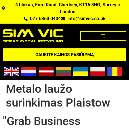
4 blokas, Ford Road, Chertsey, KT16 8HG, Surrey ir
London
077 6363 0404
info@simvic.co.uk
METALO LAUŽO KAINOS
MES PERKAME METALO LAUŽĄ?
METALO LAUŽO KAINOS APP
GAUKITE KAINOS PASIŪLYMĄ
Metalo laužo
surinkimas Plaistow
"Grab Business