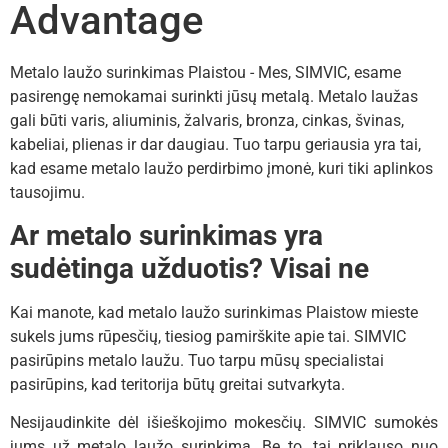
Advantage
Metalo laužo surinkimas Plaistou - Mes, SIMVIC, esame
pasirengę nemokamai surinkti jūsų metalą. Metalo laužas
gali būti varis, aliuminis, žalvaris, bronza, cinkas, švinas,
kabeliai, plienas ir dar daugiau. Tuo tarpu geriausia yra tai,
kad esame metalo laužo perdirbimo įmonė, kuri tiki aplinkos
tausojimu.
Ar metalo surinkimas yra
sudėtinga užduotis? Visai ne
Kai manote, kad metalo laužo surinkimas Plaistow mieste
sukels jums rūpesčių, tiesiog pamirškite apie tai. SIMVIC
pasirūpins metalo laužu. Tuo tarpu mūsų specialistai
pasirūpins, kad teritorija būtų greitai sutvarkyta.
Nesijaudinkite dėl išieškojimo mokesčių. SIMVIC sumokės
jums už metalo laužo surinkimą. Be to, tai priklauso nuo