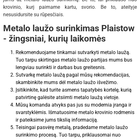
krovinio, kurį paimame kartu, svorio. Be to, ateityje
nesusidursite su rūpesčiais.
Metalo laužo surinkimas Plaistow
- žingsniai, kurių laikomės
Rekomenduojame tinkamai sutvarkyti metalo laužą.
Tuo tarpu skirtingas metalo laužo partijas mums bus
lengviau surinkti ir darbas bus greitesnis.
Sutvarkę metalo laužą pagal mūsų rekomendacijas,
skambinkite mums dėl metalo laužo išvežimo.
Įsitikinkite, kad turite asmens tapatybės kortelę, kurią
patvirtinę galėsite atsiimti metalo laužą vietoje.
Mūsų komanda atvyks pas jus su modernia įranga ir
svarstyklėmis. Išmatuosime metalo krovinio rodmenis
ir pateiksime jums tikslią informaciją.
Teisingai pasvėrę metalą, pradedame metalo laužo
surinkimo procesą. Tuo tarpu, priklausomai nuo