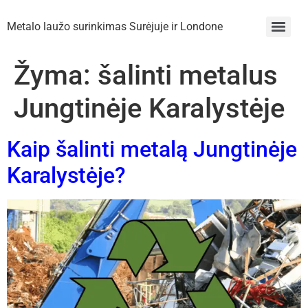
Metalo laužo surinkimas Surėjuje ir Londone
Žyma:
šalinti metalus
Jungtinėje Karalystėje
Kaip šalinti metalą Jungtinėje
Karalystėje?