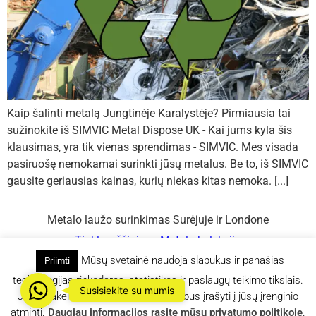
Kaip šalinti metalą Jungtinėje Karalystėje? Pirmiausia tai
sužinokite iš SIMVIC Metal Dispose UK - Kai jums kyla šis
klausimas, yra tik vienas sprendimas - SIMVIC. Mes visada
pasiruošę nemokamai surinkti jūsų metalus. Be to, iš SIMVIC
gausite geriausias kainas, kurių niekas kitas nemoka. [...]
Metalo laužo surinkimas Surėjuje ir Londone
Tinklaraščiai
Metalo kolekcija
Mūsų svetainė naudoja slapukus ir panašias
Priimti
Automobilių laužas Londone
Parduoti metalo laužą
technologijas rinkodaros, statistikos ir paslaugų teikimo tikslais.
Pokalbis su mumis
Privatumo politika
Susisiekite su mumis
Jei nepakeisite nustatymų, slapukai bus įrašyti į jūsų įrenginio
Visos teisės saugomos
atmintį.
Daugiau informacijos rasite mūsų privatumo politikoje
.